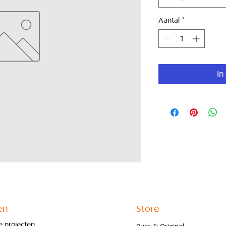
Aantal
*
In
en
Store
re projecten