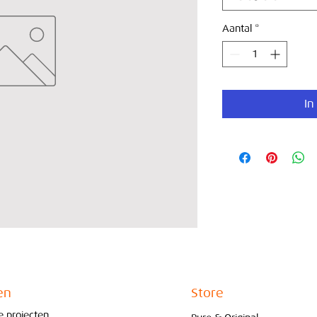
Aantal
*
In
en
Store
re projecten