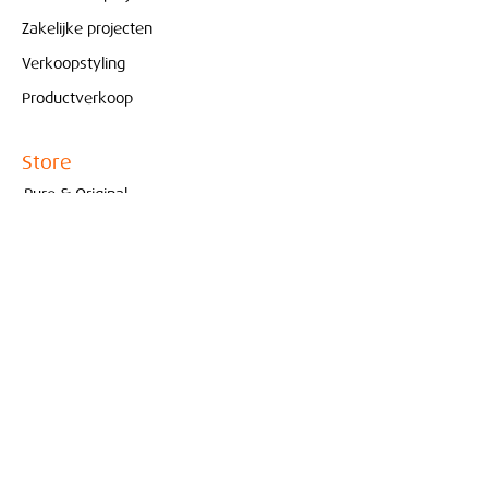
Zakelijke projecten
Verkoopstyling
Productverkoop
Store
Pure & Original
Bolia
Contact
Interieur
Conceptstore
Created by Marjoleine Verspoor
010- 210 81 65
info@interieurconceptstore.com