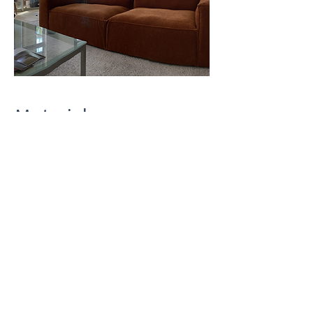
Materialen
Bank: Bolia - kleur Raw Amber - stof
Globa
Behang: Daisy James - Timeless
Women
Muurverf geel: RAL 1021
Muurverf groen: RAL 5021
Interieur
Onze aanpak
By Marjoleine